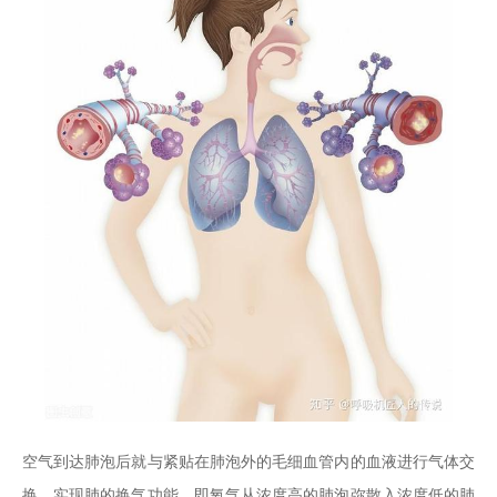
空气到达肺泡后就与紧贴在肺泡外的毛细血管内的血液进行气体交
换，实现肺的换气功能，即氧气从浓度高的肺泡弥散入浓度低的肺