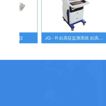
功能检测仪
JQ－R 妊高征监测系统 妊高征检测仪