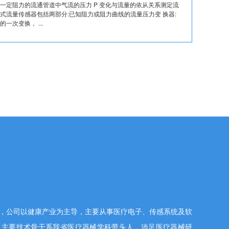
一定阻力的流通管道中气流的压力 P 变化与流量的依从关系测定流
。压差式流量传感器包括两部分:已知阻力或阻力曲线的流量压力变 换器:
一次变换， ...
，公司以健康产业为主导，主要从事医疗电子、传感系统及软
。主要技术骨干系我省医疗器械学科带头人，涉足医疗器械研