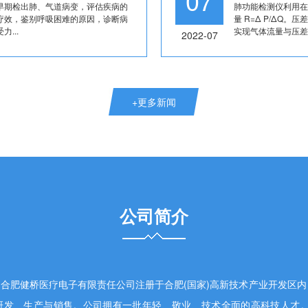
07
早期检出肺、气道病变，评估疾病的
肺功能检测仪利用在
疗效，鉴别呼吸困难的原因，诊断病
量 R=Δ P/ΔQ
...
实现气体流量与压差的
2022-07
+更多新闻
公司简介
肥健桥医疗电子有限责任公司注册于合肥(国家)高新技术产业开发区内
研发、生产与销售。公司拥有一批年轻、敬业、技术全面的高科技人才